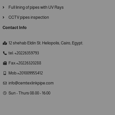
Full lining of pipes with UV Rays
CCTV pipes inspection
Contact Info
12 shehab Eldin St. Heliopolis, Cairo, Egypt.
tel: +20226359793
Fax:+20226320288
Mob:+201009955412
info@cemtexlinkpipe.com
Sun - Thurs 08:00 - 16:00