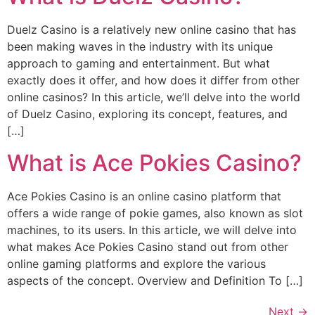
Duelz Casino is a relatively new online casino that has
been making waves in the industry with its unique
approach to gaming and entertainment. But what
exactly does it offer, and how does it differ from other
online casinos? In this article, we’ll delve into the world
of Duelz Casino, exploring its concept, features, and
[…]
What is Ace Pokies Casino?
Ace Pokies Casino is an online casino platform that
offers a wide range of pokie games, also known as slot
machines, to its users. In this article, we will delve into
what makes Ace Pokies Casino stand out from other
online gaming platforms and explore the various
aspects of the concept. Overview and Definition To […]
Next
→