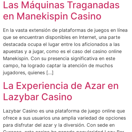
Las Máquinas Traganadas
en Manekispin Casino
En la vasta extensión de plataformas de juegos en línea
que se encuentran disponibles en Internet, una parte
destacada ocupa el lugar entre los aficionados a las
apuestas y a jugar, como es el caso del casino online
Manekispin. Con su presencia significativa en este
campo, ha logrado captar la atención de muchos
jugadores, quienes […]
La Experiencia de Azar en
Lazybar Casino
Lazybar Casino es una plataforma de juego online que
ofrece a sus usuarios una amplia variedad de opciones
para disfrutar del azar y la diversión. Con sede en